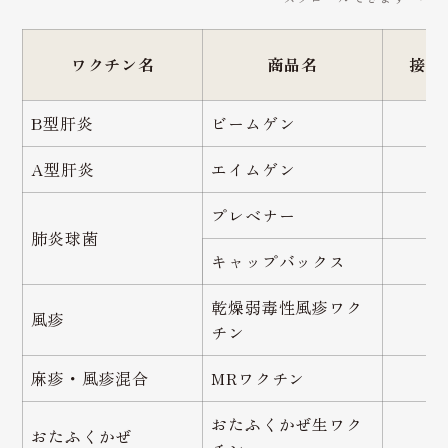
ワクチン名
商品名
接種
B型肝炎
ビームゲン
3
A型肝炎
エイムゲン
3
プレベナー
1
肺炎球菌
キャップバックス
1
乾燥弱毒性風疹ワク
風疹
1
チン
麻疹・風疹混合
MRワクチン
1
おたふくかぜ生ワク
おたふくかぜ
1