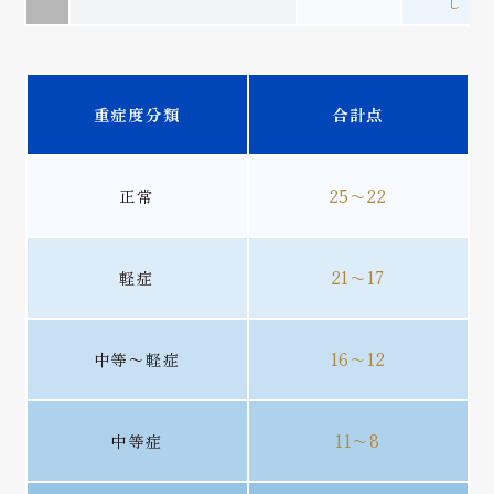
し
重症度分類
合計点
正常
25〜22
軽症
21〜17
中等〜軽症
16〜12
中等症
11〜8