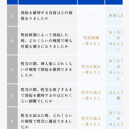
勃起を維持する自信はどの程
A
–
非常に低い
度ありましたか
全くなし又
性的刺激によって勃起した
性的刺激
は
B
時、どれくらいの頻度で挿入
一度もなし
ほとんどな
可能な硬さになりましたか
し
全くなし又
性交の際、挿入後にどれくら
性交の試み
は
C
いの頻度で勃起を維持できま
一度もなし
ほとんどな
したか
し
性交の際、性交を終了するま
性交の試み
ほとんど困
D
で勃起を維持するのはどれく
一度もなし
難
らい困難でしたか
全くなし又
性交を試みた時、どれくらい
性交の試み
は
E
の頻度で性交に満足できまし
一度もなし
ほとんどな
たか